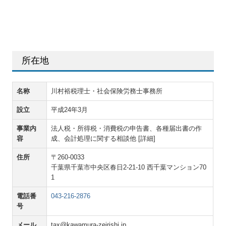
TKCシステムのご紹介
アクセス
所在地
お問い合わせ
個人情報保護方針
名称
川村裕税理士・社会保険労務士事務所
設立
平成24年3月
事業内
法人税・所得税・消費税の申告書、各種届出書の作
容
成、会計処理に関する相談他 [詳細]
住所
〒260-0033
千葉県千葉市中央区春日2-21-10 西千葉マンション70
1
電話番
043-216-2876
号
メール
tax@kawamura-zeirishi.jp