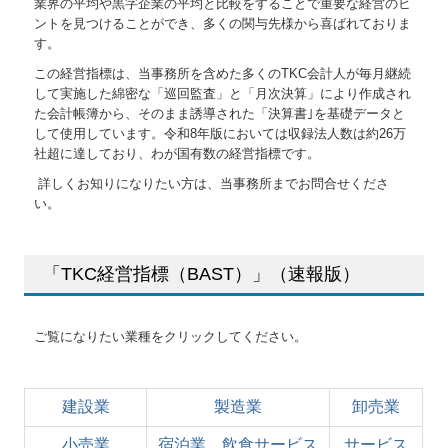
業界の平均や黒字企業の平均と比較をすることで重要な経営のヒ
ントを見つけることができ、多くの関与先様から喜ばれておりま
TKCシステムのご紹介
す。
この経営指標は、当事務所を含めた多くのTKC会計人が毎月継続
アクセス
して実施した綿密な「巡回監査」と「月次決算」により作成され
た会計帳簿から、そのまま誘導された「決算書｣を基礎データと
お問い合わせ
して使用しています。令和8年版においては収録法人数は約26万
社超に達しており、わが国有数の経営指標です。
個人情報保護方針
詳しくお知りになりたい方は、当事務所までお問合せくださ
い。
「TKC経営指標（BAST）」（速報版）
ご覧になりたい業種をクリックしてください。
建設業
製造業
卸売業
小売業
宿泊業、飲食サービス
サービス