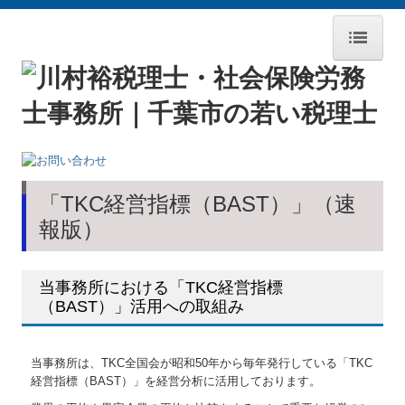
ホーム
新型コロナ経営支援情報
ごあいさつ
当事務所のサービス
「TKC経営指標（BAST）」
（速
業務案内
報版）
報酬料金
当事務所における「TKC経営指標
病院・診療所の皆様へ
（BAST）」活用への取組み
最新保健・医療・福祉政策情報
当事務所は、TKC全国会が昭和50年から毎年発行している「TKC
経営者お役立ち情報
経営指標（BAST）」を経営分析に活用しております。
経営アドバイス・コーナー