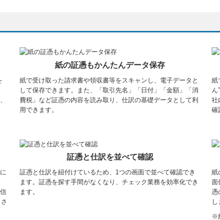
紙の証憑もかんたんデータ保存
を
紙で受け取った請求書や領収書等をスキャンし、電子データと
紙
して保存できます。また、「取引先名」「日付」「金額」「消
ん
、
費税」など証憑の内容を読み取り、仕訳の基礎データとして利
社
用できます。
確
証憑と仕訳を並べて確認
に
証憑と仕訳を紐付けているため、1つの画面で並べて確認でき
紙
ます。証憑を探す手間がなくなり、チェック業務を効率化でき
面
信
ます。
憑
、さ
し
※